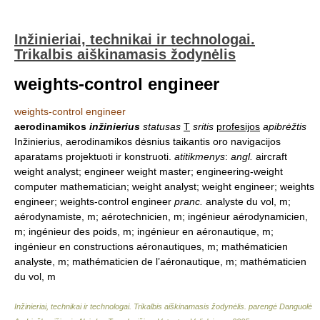
Inžinieriai, technikai ir technologai.
Trikalbis aiškinamasis žodynėlis
weights-control engineer
weights-control engineer
aerodinamikos
inžinierius
statusas
T
sritis
profesijos
apibrėžtis
Inžinierius, aerodinamikos dėsnius taikantis oro navigacijos
aparatams projektuoti ir konstruoti.
atitikmenys
:
angl.
aircraft
weight analyst; engineer weight master; engineering-weight
computer mathematician; weight analyst; weight engineer; weights
engineer; weights-control engineer
pranc.
analyste du vol, m;
aérodynamiste, m; aérotechnicien, m; ingénieur aérodynamicien,
m; ingénieur des poids, m; ingénieur en aéronautique, m;
ingénieur en constructions aéronautiques, m; mathématicien
analyste, m; mathématicien de l’aéronautique, m; mathématicien
du vol, m
Inžinieriai, technikai ir technologai. Trikalbis aiškinamasis žodynėlis
.
parengė Danguolė