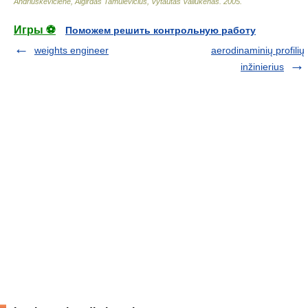
Andriuškevičienė, Algirdas Tamulevičius, Vytautas Valiukėnas
.
2005
.
Игры ⚽
Поможем решить контрольную работу
weights engineer
aerodinaminių profilių
inžinierius