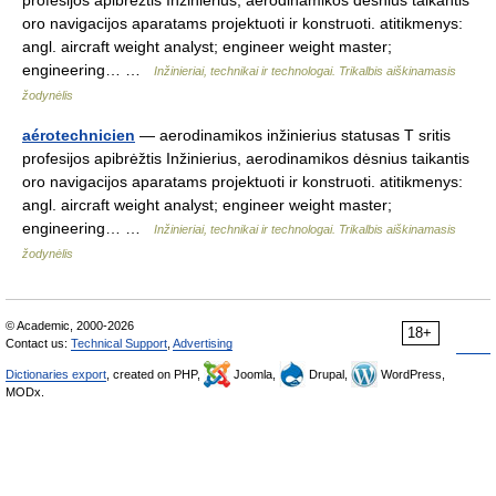
profesijos apibrėžtis Inžinierius, aerodinamikos dėsnius taikantis
oro navigacijos aparatams projektuoti ir konstruoti. atitikmenys:
angl. aircraft weight analyst; engineer weight master;
engineering… …
Inžinieriai, technikai ir technologai. Trikalbis aiškinamasis
žodynėlis
aérotechnicien
— aerodinamikos inžinierius statusas T sritis
profesijos apibrėžtis Inžinierius, aerodinamikos dėsnius taikantis
oro navigacijos aparatams projektuoti ir konstruoti. atitikmenys:
angl. aircraft weight analyst; engineer weight master;
engineering… …
Inžinieriai, technikai ir technologai. Trikalbis aiškinamasis
žodynėlis
© Academic, 2000-2026
18+
Contact us:
Technical Support
,
Advertising
Dictionaries export
, created on PHP,
Joomla,
Drupal,
WordPress,
MODx.